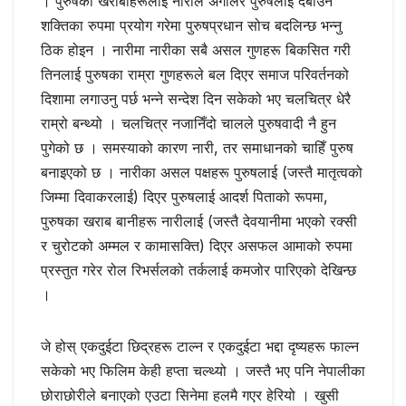
। पुरुषका खराबीहरूलाई नारीले अंगालेर पुरुषलाई दबाउने
शक्तिका रुपमा प्रयोग गरेमा पुरुषप्रधान सोच बदलिन्छ भन्‍नु
ठिक होइन । नारीमा नारीका सबै असल गुणहरू बिकसित गरी
तिनलाई पुरुषका राम्रा गुणहरूले बल दिएर समाज परिवर्तनको
दिशामा लगाउनु पर्छ भन्‍ने सन्देश दिन सकेको भए चलचित्र धेरै
राम्रो बन्‍थ्यो । चलचित्र नजानिँदो चालले पुरुषवादी नै हुन
पुगेको छ । समस्याको कारण नारी, तर समाधानको चाहिँ पुरुष
बनाइएको छ । नारीका असल पक्षहरू पुरुषलाई (जस्तै मातृत्वको
जिम्मा दिवाकरलाई) दिएर पुरुषलाई आदर्श पिताको रूपमा,
पुरुषका खराब बानीहरू नारीलाई (जस्तै देवयानीमा भएको रक्सी
र चुरोटको अम्मल र कामासक्ति) दिएर असफल आमाको रुपमा
प्रस्तुत गरेर रोल रिभर्सलको तर्कलाई कमजोर पारिएको देखिन्छ
।
जे होस् एकदुईटा छिद्रहरू टाल्न र एकदुईटा भद्दा दृष्यहरू फाल्न
सकेको भए फिलिम केही हप्‍ता चल्थ्यो । जस्तै भए पनि नेपालीका
छोराछोरीले बनाएको एउटा सिनेमा हलमै गएर हेरियो । खुसी