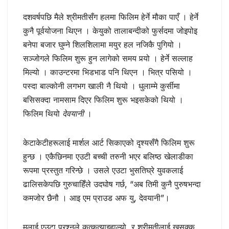
दशवर्षपछि मैले श्रीमतीसँग हलमा फिलिम हेर्ने मौका पाएँ । हेर्ने
कुनै पूर्वयोजना थिएन । केयुको तालाबन्दीको फुर्सदमा जोइपोइ
बनेपा बजार घुम्ने शिलशिलामा मयुर हल नजिकै पुगियो ।
सञ्‍जोगले फिलिम शुरू हुन लागेको समय पर्‍यो । हेर्ने सल्लाह
मिल्यो । काउन्टरमा भिडभाड पनि थिएन । भित्र पसियो ।
पस्दा बाल्कोनी लगभग खाली नै थियो । धुलाम्मे कुर्सीमा
बसिसक्दा नामसाम दिएर फिलिम शुरू भइसकेको थियो ।
फिलिम थियो
देवयानी
।
केटाकेटीहरूलाई मार्शल आर्ट सिकाएको दृश्यसँगै फिलिम शुरू
हुन्छ । एकैछिनमा एउटी बच्ची तरुनी भएर बलिष्‍ठ खेलाडीका
रूपमा प्रस्तुत गरिन्छे । उसले एउटा भुसतिघ्रे युवकलाई
ढालिसकेपछि गुरुचाहिँले उदघोष गर्छ, “अब तिमी कुनै पुरुषभन्दा
कमजोर छैनौ । आइ एम प्राउड अफ यु, देवयानी”।
मलाई एउटा प्रश्‍नले कुत्कुत्याइहाल्यो, र श्रीमतीलाई खुसुक्‍क