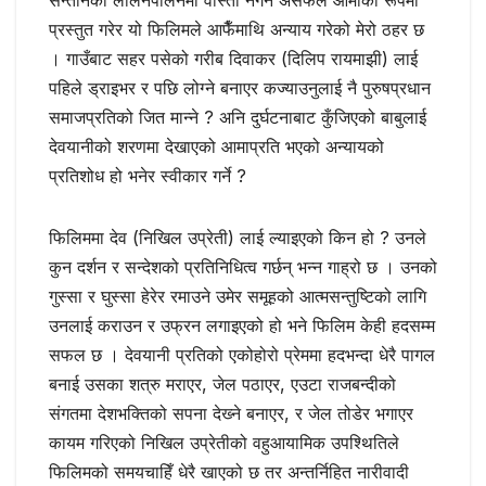
सन्तानको लालनपालनमा वास्ता नगर्ने असफल आमाको रूपमा
प्रस्तुत गरेर यो फिलिमले आफैँमाथि अन्याय गरेको मेरो ठहर छ
। गाउँबाट सहर पसेको गरीब दिवाकर (दिलिप रायमाझी) लाई
पहिले ड्राइभर र पछि लोग्ने बनाएर कज्याउनुलाई नै पुरुषप्रधान
समाजप्रतिको जित मान्‍ने ? अनि दुर्घटनाबाट कुँजिएको बाबुलाई
देवयानीको शरणमा देखाएको आमाप्रति भएको अन्यायको
प्रतिशोध हो भनेर स्वीकार गर्ने ?
फिलिममा देव (निखिल उप्रेती) लाई ल्याइएको किन हो ? उनले
कुन दर्शन र सन्देशको प्रतिनिधित्व गर्छन् भन्‍न गाह्रो छ । उनको
गुस्सा र घुस्सा हेरेर रमाउने उमेर समूहको आत्मसन्तुष्‍टिको लागि
उनलाई कराउन र उफ्रन लगाइएको हो भने फिलिम केही हदसम्म
सफल छ । देवयानी प्रतिको एकोहोरो प्रेममा हदभन्दा धेरै पागल
बनाई उसका शत्रु मराएर, जेल पठाएर, एउटा राजबन्दीको
संगतमा देशभक्तिको सपना देख्‍ने बनाएर, र जेल तोडेर भगाएर
कायम गरिएको निखिल उप्रेतीको वहुआयामिक उपश्थितिले
फिलिमको समयचाहिँ धेरै खाएको छ तर अन्तर्निहित नारीवादी