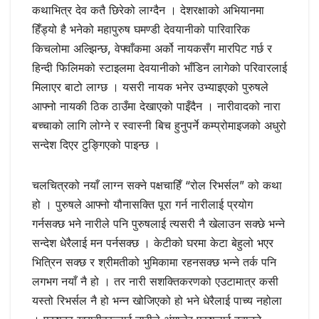
कथाभित्र देव कतै छिरेको लाग्दैन । देशरक्षाको अभियानमा
हिँड्यो है भनेको महापुरुष घमण्डी देवयानीको पारिवारिक
किचलोमा अल्झिन्छ, वेफ्वाँकमा अर्को नायकसँग मारपिट गर्छ र
हिन्दी फिलिमको स्टाइलमा देवयानीको भाँडिन लागेको परिवारलाई
मिलाएर बाटो लाग्छ । यसरी नायक भनेर उभ्याइएको पुरुषले
आफ्नो नायकी ठिक ठाउँमा देखाएको पाइँदैन । नारीवादको नारा
बच्चाको लागि लोग्ने र स्वास्नी बिच हुनुपर्ने कम्प्रोमाइजको अधुरो
सन्देश दिएर टुङ्गिएको पाइन्छ ।
चलचित्रको नयाँ लाग्न सक्ने पक्षचाहिँ “रोल रिभर्सल” को कथा
हो । पुरुषले आफ्नो यौनासक्ति पूरा गर्न नारीलाई प्रयोग
गर्नसक्छ भने नारीले पनि पुरुषलाई त्यसरी नै खेलाउन सक्छे भन्‍ने
सन्देश धेरैलाई मन पर्नसक्छ । केटीको घरमा केटा बेहुलो भएर
भित्रिन सक्छ र श्रीमतीको भुमिकामा रहनसक्छ भन्‍ने तर्क पनि
लगभग नयाँ नै हो । तर नारी सशक्तिकरणको एउटामात्र कसी
यस्तो रिभर्सल नै हो भन्‍न खोजिएको हो भने धेरैलाई पाच्य नहोला