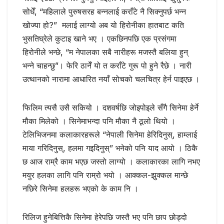
सोधेँ, “महिलाले पुरुषसरह बन्नलाई कराँटे नै सिक्नुपर्छ भन्न
खोज्या हो?” मलाई लाग्यो अब यो हिरोनीका हातबाट कति
भुसतिघ्रेले कुटाइ खाने भए । एकछिनपछि एक प्रसंगमा
हिरोनीले भन्छे, “म नेपालका सबै नारीहरू मजस्तै बलिया हुन्
भन्‍ने चाहन्छु”। फेरि ठानेँ यो त कराँटे गुरू पो हुने रैछे । नारी
उत्थानको नारामा आधारित नयाँ सोचको चलचित्र हेर्न पाइएछ ।
फिलिम त्यसै उसै सकियो । दशवर्षछि जोइपोइले सँगै सिनेमा हेर्ने
मौका मिलेको । सिनेमाभन्दा पनि मौका नै ठूलो थियो ।
टेलिभिजनमा कलाकारहरूले “नेपाली सिनेमा हेरिदिनुस्, हाम्लाई
माया गरिदिनुस्, हलमा गइदिनुस्” भनेको पनि याद आयो । ठिकै
छ आज राम्रै काम भएछ जस्तो लाग्यो । कलाकारका लागि नभए
मयुर हलका लागि पनि राम्रो भयो । आक्‍कल-झुक्‍कल मान्छे
नछिरे सिनेमा हलहरू भएको के काम नि ।
रिलिज हुनेबित्तिकै सिनेमा हेरेपछि जस्तै भए पनि छाप छोड्दो